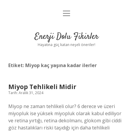
menüyü
Anasayfa
aç
Gizlilik Politikası
Enerji Dolu Fikirler
Yasal Uyarı
Hayatına güç katan neşeli öneriler!
Hakkımızda
Etiket:
Miyop kaç yaşına kadar ilerler
Miyop Tehlikeli Midir
Tarih: Aralık 31, 2024
Miyop ne zaman tehlikeli olur? 6 derece ve üzeri
miyopluk ise yüksek miyopluk olarak kabul ediliyor
ve retina yırtığı, retina dekolmanı, glokom gibi ciddi
göz hastalıkları riski taşıdığı için daha tehlikeli