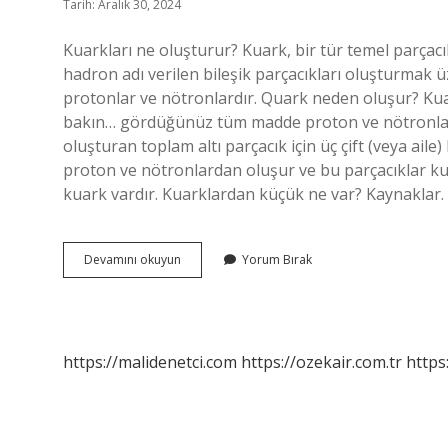
Tarih: Aralık 30, 2024
Kuarkları ne oluşturur? Kuark, bir tür temel parçacı
hadron adı verilen bileşik parçacıkları oluşturmak üz
protonlar ve nötronlardır. Quark neden oluşur? Kua
bakın… gördüğünüz tüm madde proton ve nötronlard
oluşturan toplam altı parçacık için üç çift (veya ai
proton ve nötronlardan oluşur ve bu parçacıklar kuar
kuark vardır. Kuarklardan küçük ne var? Kaynaklar. 
Kuark
Devamını okuyun
Yorum Bırak
Neden
Oluşur
https://malidenetci.com
https://ozekair.com.tr
https