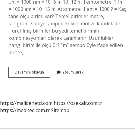
µm = 1000 nm = 10−6 m 10−12 m. Femtometre: 1 fm
= 1000 am = 10−15 m. Attometre: 1 am = 1000 ? = Kaç
tane ölçü birimi var? Temel birimler metre,
kilogram, saniye, amper, kelvin, mol ve kandeladır.
Türetilmiş birimler bu yedi temel birimin
kombinasyonları olarak tanımlanır. Uzunluklar
hangi birim ile ölçülür? “m” sembolüyle ifade edilen
metre,…
Uzunluk
Devamını okuyun
Yorum Bırak
Ölçü
Birimi
Nelerdir
https://malidenetci.com
https://ozekair.com.tr
https://medited.com.tr
Sitemap