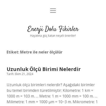
menüyü
Anasayfa
aç
Gizlilik Politikası
Enerji Dolu Fikirler
Yasal Uyarı
Hayatına güç katan neşeli öneriler!
Hakkımızda
Etiket:
Metre ile neler ölçülür
Uzunluk Ölçü Birimi Nelerdir
Tarih: Ekim 21, 2024
Uzunluk ölçü birimleri nelerdir? Aşağıdaki birimler
bu temel birimden türetilmiştir: Kilometre: 1 km =
1000 m = 103 m. … Metre: 1 m = 1000 mm = 100 m. …
Milimetre: 1 mm = 1000 µm = 10−3 m. Mikrometre: 1