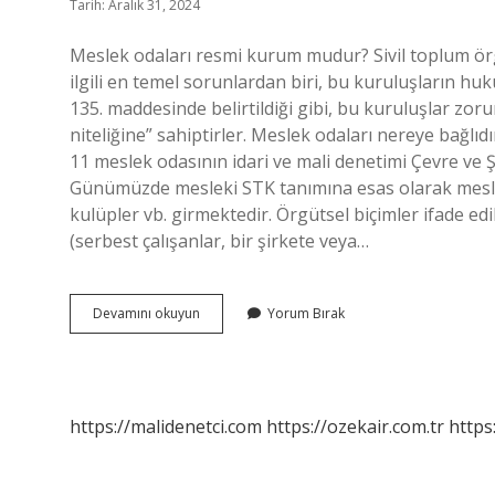
Tarih: Aralık 31, 2024
Meslek odaları resmi kurum mudur? Sivil toplum ö
ilgili en temel sorunlardan biri, bu kuruluşların hu
135. maddesinde belirtildiği gibi, bu kuruluşlar z
niteliğine” sahiptirler. Meslek odaları nereye bağl
11 meslek odasının idari ve mali denetimi Çevre ve Ş
Günümüzde mesleki STK tanımına esas olarak mesleki
kulüpler vb. girmektedir. Örgütsel biçimler ifade e
(serbest çalışanlar, bir şirkete veya…
Meslek
Devamını okuyun
Yorum Bırak
Odaları
Dernek
Mi
https://malidenetci.com
https://ozekair.com.tr
https