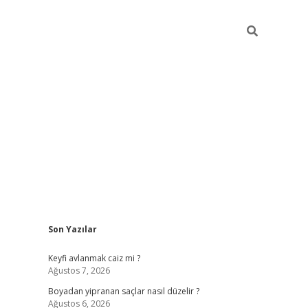
Sidebar
Son Yazılar
https://gran
Keyfi avlanmak caiz mi ?
Ağustos 7, 2026
Boyadan yipranan saçlar nasıl düzelir ?
Ağustos 6, 2026