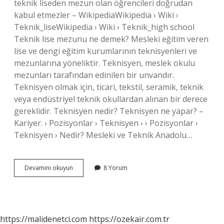
teknik liseden mezun olan öğrencileri doğrudan
kabul etmezler – WikipediaWikipedia › Wiki ›
Teknik_liseWikipedia › Wiki › Teknik_high school
Teknik lise mezunu ne demek? Mesleki eğitim veren
lise ve dengi eğitim kurumlarının teknisyenleri ve
mezunlarına yöneliktir. Teknisyen, meslek okulu
mezunları tarafından edinilen bir unvandır.
Teknisyen olmak için, ticari, tekstil, seramik, teknik
veya endüstriyel teknik okullardan alınan bir derece
gereklidir. Teknisyen nedir? Teknisyen ne yapar? –
Kariyer. › Pozisyonlar › Teknisyen › › Pozisyonlar ›
Teknisyen › Nedir? Mesleki ve Teknik Anadolu…
Teknik
Devamını okuyun
8 Yorum
Lise
Ve
Meslek
Lisesi
Arasındaki
https://malidenetci.com
https://ozekair.com.tr
Fark