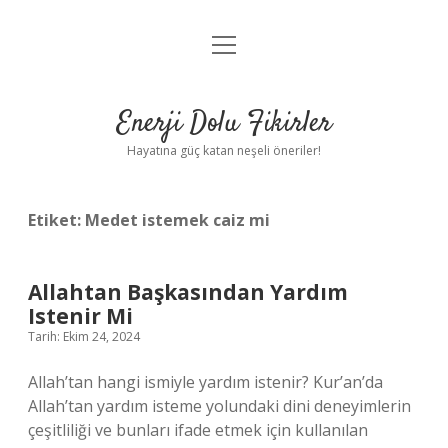
menüyü
Anasayfa
aç
Gizlilik Politikası
Enerji Dolu Fikirler
Yasal Uyarı
Hayatına güç katan neşeli öneriler!
Hakkımızda
Etiket:
Medet istemek caiz mi
Allahtan Başkasından Yardım
Istenir Mi
Tarih: Ekim 24, 2024
Allah’tan hangi ismiyle yardım istenir? Kur’an’da
Allah’tan yardım isteme yolundaki dini deneyimlerin
çeşitliliği ve bunları ifade etmek için kullanılan