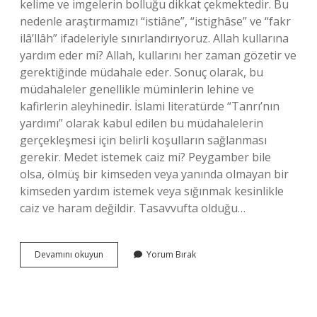
kelime ve imgelerin bolluğu dikkat çekmektedir. Bu
nedenle araştırmamızı “istiâne”, “istighâse” ve “fakr
ilâ’llâh” ifadeleriyle sınırlandırıyoruz. Allah kullarına
yardım eder mi? Allah, kullarını her zaman gözetir ve
gerektiğinde müdahale eder. Sonuç olarak, bu
müdahaleler genellikle müminlerin lehine ve
kafirlerin aleyhinedir. İslami literatürde “Tanrı’nın
yardımı” olarak kabul edilen bu müdahalelerin
gerçekleşmesi için belirli koşulların sağlanması
gerekir. Medet istemek caiz mi? Peygamber bile
olsa, ölmüş bir kimseden veya yanında olmayan bir
kimseden yardım istemek veya sığınmak kesinlikle
caiz ve haram değildir. Tasavvufta olduğu…
Allahtan
Devamını okuyun
Yorum Bırak
Başkasından
Yardım
Istenir
Mi