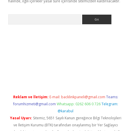
halinde, ilgili içerikler yasal süre içerisinde sitemizden kaldırılacaktır.
Arama
s://grandoperabet.net/
Reklam ve İletişim:
E-mail:
backlinkpaneli@gmail.com
Teams:
forumhizmeti@gmail.com
Whatsapp: 0262 606 0 726
Telegram:
@karabul
Yasal Uyarı:
Sitemiz, 5651 Sayılı Kanun gereğince Bilgi Teknolojileri
ve İletişim Kurumu (BTK) tarafından onaylanmış bir Yer Sağlayıcı