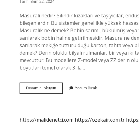
Tarih: Ekim 22, 2024
Masuralı nedir? Silindir kızakları ve taşıyıcılar, en
bileşenlerdir. Bu sistemler genellikle yüksek hassasi
Masuralık ne demek? Bobin sarımı, bükülmüş veya te
sarılarak bobin haline getirilmesidir. Masura ne deme
sarılarak mekiğe tutturulduğu karton, tahta veya pla
demek? Derin oluklu bilyalı rulmanlar, bir veya iki
mevcuttur. Bu modellere Z-model veya ZZ derin oluklu
boyutları temel olarak 3 ila…
Masuralı
Devamını okuyun
Yorum Bırak
Ne
Demek
https://malidenetci.com
https://ozekair.com.tr
https