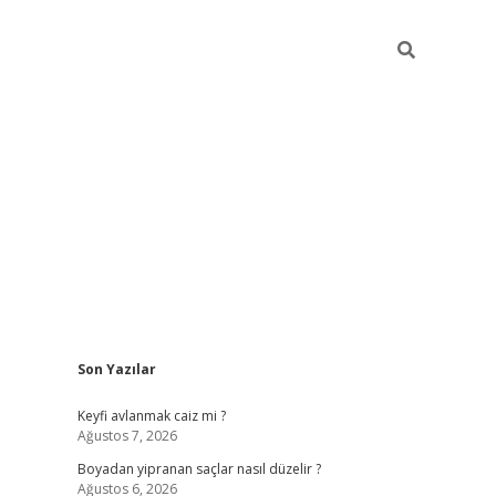
Sidebar
Son Yazılar
https://gran
Keyfi avlanmak caiz mi ?
Ağustos 7, 2026
Boyadan yipranan saçlar nasıl düzelir ?
Ağustos 6, 2026