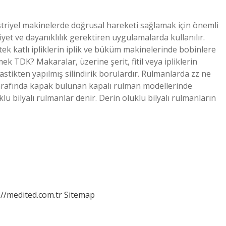
düstriyel makinelerde doğrusal hareketi sağlamak için önemli
yet ve dayanıklılık gerektiren uygulamalarda kullanılır.
k katlı ipliklerin iplik ve büküm makinelerinde bobinlere
k TDK? Makaralar, üzerine şerit, fitil veya ipliklerin
stikten yapılmış silindirik borulardır. Rulmanlarda zz ne
 tarafında kapak bulunan kapalı rulman modellerinde
 bilyalı rulmanlar denir. Derin oluklu bilyalı rulmanların
://medited.com.tr
Sitemap