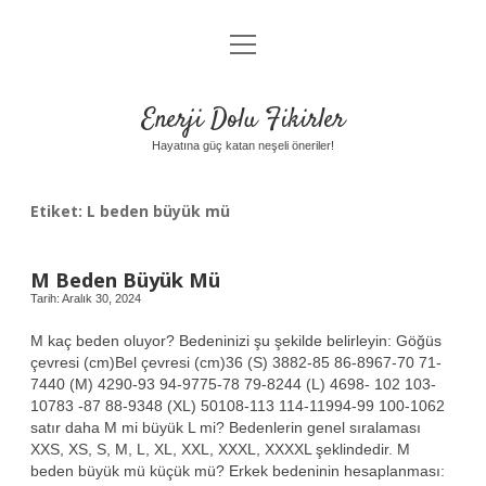
menüyü
Anasayfa
aç
Gizlilik Politikası
Enerji Dolu Fikirler
Yasal Uyarı
Hayatına güç katan neşeli öneriler!
Hakkımızda
Etiket:
L beden büyük mü
M Beden Büyük Mü
Tarih: Aralık 30, 2024
M kaç beden oluyor? Bedeninizi şu şekilde belirleyin: Göğüs
çevresi (cm)Bel çevresi (cm)36 (S) 3882-85 86-8967-70 71-
7440 (M) 4290-93 94-9775-78 79-8244 (L) 4698- 102 103-
10783 -87 88-9348 (XL) 50108-113 114-11994-99 100-1062
satır daha M mi büyük L mi? Bedenlerin genel sıralaması
XXS, XS, S, M, L, XL, XXL, XXXL, XXXXL şeklindedir. M
beden büyük mü küçük mü? Erkek bedeninin hesaplanması: