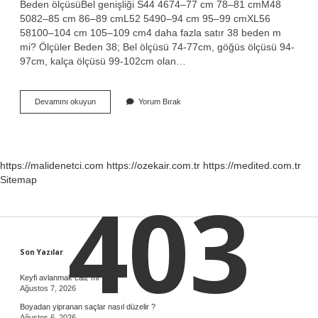
Beden ölçüsüBel genişliği S44 4674–77 cm 78–81 cmM48
5082–85 cm 86–89 cmL52 5490–94 cm 95–99 cmXL56
58100–104 cm 105–109 cm4 daha fazla satır 38 beden m
mi? Ölçüler Beden 38; Bel ölçüsü 74-77cm, göğüs ölçüsü 94-
97cm, kalça ölçüsü 99-102cm olan…
M
Devamını okuyun
Yorum Bırak
Beden
Büyük
Mü
https://malidenetci.com
https://ozekair.com.tr
https://medited.com.tr
Sitemap
403
Sidebar
Son Yazılar
Keyfi avlanmak caiz mi ?
Ağustos 7, 2026
Boyadan yipranan saçlar nasıl düzelir ?
Ağustos 6, 2026