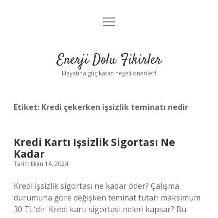
menüyü
Anasayfa
aç
Gizlilik Politikası
Enerji Dolu Fikirler
Yasal Uyarı
Hayatına güç katan neşeli öneriler!
Hakkımızda
Etiket:
Kredi çekerken işsizlik teminatı nedir
Kredi Kartı Işsizlik Sigortası Ne
Kadar
Tarih: Ekim 14, 2024
Kredi işsizlik sigortası ne kadar öder? Çalışma
durumuna göre değişken teminat tutarı maksimum
30 TL’dir. Kredi kartı sigortası neleri kapsar? Bu