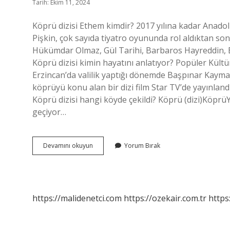
Tarih: Ekim 11, 2024
Köprü dizisi Ethem kimdir? 2017 yılına kadar Anado
Pişkin, çok sayıda tiyatro oyununda rol aldıktan son
Hükümdar Olmaz, Gül Tarihi, Barbaros Hayreddin, Bir
Köprü dizisi kimin hayatını anlatıyor? Popüler Kült
Erzincan’da valilik yaptığı dönemde Başpınar Kaymak
köprüyü konu alan bir dizi film Star TV’de yayınlandı
Köprü dizisi hangi köyde çekildi? Köprü (dizi)Köp
geçiyor…
Arif
Devamını okuyun
Yorum Bırak
Pişkin
Aslen
Nereli
https://malidenetci.com
https://ozekair.com.tr
https