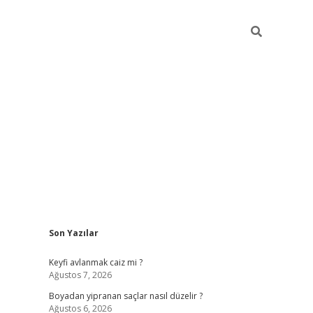
Sidebar
Son Yazılar
https://gran
Keyfi avlanmak caiz mi ?
Ağustos 7, 2026
Boyadan yipranan saçlar nasıl düzelir ?
Ağustos 6, 2026