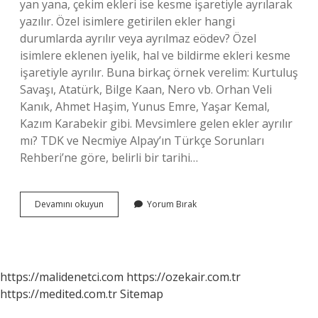
yan yana, çekim ekleri ise kesme işaretiyle ayrılarak
yazılır. Özel isimlere getirilen ekler hangi
durumlarda ayrılır veya ayrılmaz eödev? Özel
isimlere eklenen iyelik, hal ve bildirme ekleri kesme
işaretiyle ayrılır. Buna birkaç örnek verelim: Kurtuluş
Savaşı, Atatürk, Bilge Kaan, Nero vb. Orhan Veli
Kanık, Ahmet Haşim, Yunus Emre, Yaşar Kemal,
Kazım Karabekir gibi. Mevsimlere gelen ekler ayrılır
mı? TDK ve Necmiye Alpay’ın Türkçe Sorunları
Rehberi’ne göre, belirli bir tarihi…
Ekler
Devamını okuyun
Yorum Bırak
Hangi
Durumda
Ayrılır
https://malidenetci.com
https://ozekair.com.tr
https://medited.com.tr
Sitemap