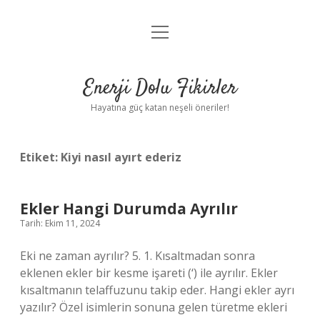
menüyü
Anasayfa
aç
Gizlilik Politikası
Enerji Dolu Fikirler
Yasal Uyarı
Hayatına güç katan neşeli öneriler!
Hakkımızda
Etiket:
Kiyi nasıl ayırt ederiz
Ekler Hangi Durumda Ayrılır
Tarih: Ekim 11, 2024
Eki ne zaman ayrılır? 5. 1. Kısaltmadan sonra
eklenen ekler bir kesme işareti (‘) ile ayrılır. Ekler
kısaltmanın telaffuzunu takip eder. Hangi ekler ayrı
yazılır? Özel isimlerin sonuna gelen türetme ekleri