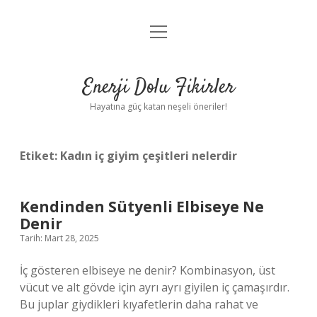
menüyü
Anasayfa
aç
Gizlilik Politikası
Enerji Dolu Fikirler
Yasal Uyarı
Hayatına güç katan neşeli öneriler!
Hakkımızda
Etiket:
Kadın iç giyim çeşitleri nelerdir
Kendinden Sütyenli Elbiseye Ne
Denir
Tarih: Mart 28, 2025
İç gösteren elbiseye ne denir? Kombinasyon, üst
vücut ve alt gövde için ayrı ayrı giyilen iç çamaşırdır.
Bu juplar giydikleri kıyafetlerin daha rahat ve