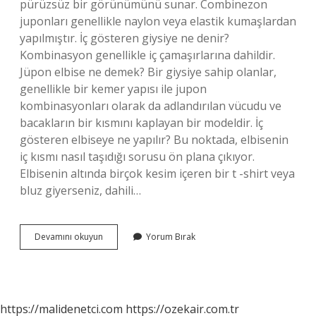
pürüzsüz bir görünümünü sunar. Combinezon
juponları genellikle naylon veya elastik kumaşlardan
yapılmıştır. İç gösteren giysiye ne denir?
Kombinasyon genellikle iç çamaşırlarına dahildir.
Jüpon elbise ne demek? Bir giysiye sahip olanlar,
genellikle bir kemer yapısı ile jupon
kombinasyonları olarak da adlandırılan vücudu ve
bacakların bir kısmını kaplayan bir modeldir. İç
gösteren elbiseye ne yapılır? Bu noktada, elbisenin
iç kısmı nasıl taşıdığı sorusu ön plana çıkıyor.
Elbisenin altında birçok kesim içeren bir t -shirt veya
bluz giyerseniz, dahili…
Kendinden
Devamını okuyun
Yorum Bırak
Sütyenli
Elbiseye
Ne
Denir
https://malidenetci.com
https://ozekair.com.tr