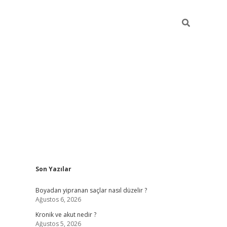
Sidebar
Son Yazılar
https://gran
Boyadan yipranan saçlar nasıl düzelir ?
Ağustos 6, 2026
Kronik ve akut nedir ?
Ağustos 5, 2026