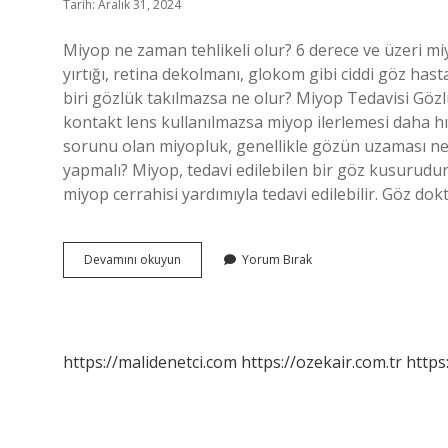
Tarih: Aralık 31, 2024
Miyop ne zaman tehlikeli olur? 6 derece ve üzeri mi
yırtığı, retina dekolmanı, glokom gibi ciddi göz hastal
biri gözlük takılmazsa ne olur? Miyop Tedavisi Göz
kontakt lens kullanılmazsa miyop ilerlemesi daha hı
sorunu olan miyopluk, genellikle gözün uzaması ned
yapmalı? Miyop, tedavi edilebilen bir göz kusurudur.
miyop cerrahisi yardımıyla tedavi edilebilir. Göz do
Miyop
Devamını okuyun
Yorum Bırak
Tehlikeli
Midir
https://malidenetci.com
https://ozekair.com.tr
https