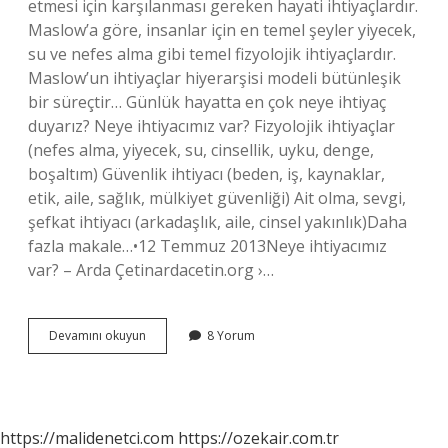
etmesi için karşılanması gereken hayati ihtiyaçlardır.
Maslow’a göre, insanlar için en temel şeyler yiyecek,
su ve nefes alma gibi temel fizyolojik ihtiyaçlardır.
Maslow’un ihtiyaçlar hiyerarşisi modeli bütünleşik
bir süreçtir… Günlük hayatta en çok neye ihtiyaç
duyarız? Neye ihtiyacımız var? Fizyolojik ihtiyaçlar
(nefes alma, yiyecek, su, cinsellik, uyku, denge,
boşaltım) Güvenlik ihtiyacı (beden, iş, kaynaklar,
etik, aile, sağlık, mülkiyet güvenliği) Ait olma, sevgi,
şefkat ihtiyacı (arkadaşlık, aile, cinsel yakınlık)Daha
fazla makale…•12 Temmuz 2013Neye ihtiyacımız
var? – Arda Çetinardacetin.org ›…
Bir
Devamını okuyun
8 Yorum
Insan
En
Çok
Neye
Ihtiyaç
https://malidenetci.com
https://ozekair.com.tr
Duyar