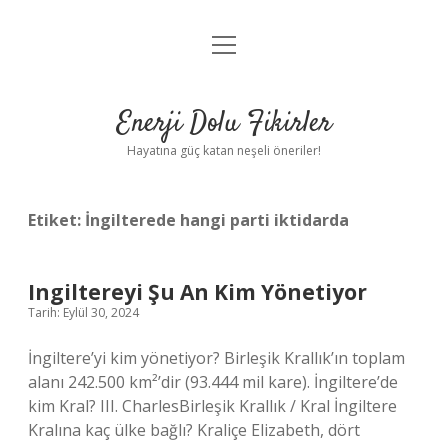
menüyü
Anasayfa
aç
Gizlilik Politikası
Enerji Dolu Fikirler
Yasal Uyarı
Hayatına güç katan neşeli öneriler!
Hakkımızda
Etiket:
İngilterede hangi parti iktidarda
Ingiltereyi Şu An Kim Yönetiyor
Tarih: Eylül 30, 2024
İngiltere’yi kim yönetiyor? Birleşik Krallık’ın toplam
alanı 242.500 km²’dir (93.444 mil kare). İngiltere’de
kim Kral? III. CharlesBirleşik Krallık / Kral İngiltere
Kralına kaç ülke bağlı? Kraliçe Elizabeth, dört