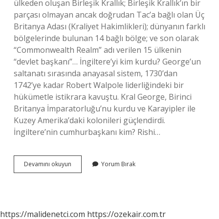
ülkeden oluşan Birleşik Krallık; Birleşik Krallık’ın bir
parçası olmayan ancak doğrudan Tac’a bağlı olan Üç
Britanya Adası (Kraliyet Hakimlikleri); dünyanın farklı
bölgelerinde bulunan 14 bağlı bölge; ve son olarak
“Commonwealth Realm” adı verilen 15 ülkenin
“devlet başkanı”… İngiltere’yi kim kurdu? George’un
saltanatı sırasında anayasal sistem, 1730’dan
1742’ye kadar Robert Walpole liderliğindeki bir
hükümetle istikrara kavuştu. Kral George, Birinci
Britanya İmparatorluğu’nu kurdu ve Karayipler ile
Kuzey Amerika’daki kolonileri güçlendirdi.
İngiltere’nin cumhurbaşkanı kim? Rishi…
Ingiltereyi
Devamını okuyun
Yorum Bırak
Şu
An
Kim
Yönetiyor
https://malidenetci.com
https://ozekair.com.tr