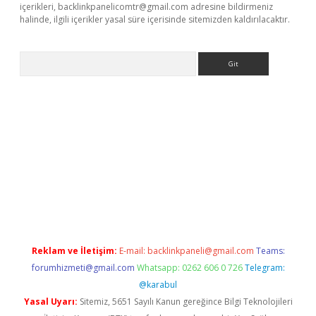
içerikleri,
backlinkpanelicomtr@gmail.com
adresine bildirmeniz
halinde, ilgili içerikler yasal süre içerisinde sitemizden kaldırılacaktır.
Arama
s://grandoperabet.net/
Reklam ve İletişim:
E-mail:
backlinkpaneli@gmail.com
Teams:
forumhizmeti@gmail.com
Whatsapp: 0262 606 0 726
Telegram:
@karabul
Yasal Uyarı:
Sitemiz, 5651 Sayılı Kanun gereğince Bilgi Teknolojileri