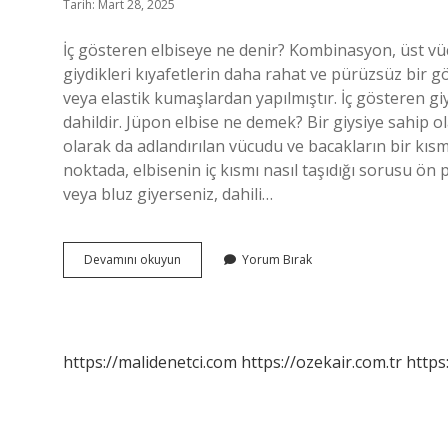
Tarih: Mart 28, 2025
İç gösteren elbiseye ne denir? Kombinasyon, üst vücut
giydikleri kıyafetlerin daha rahat ve pürüzsüz bir
veya elastik kumaşlardan yapılmıştır. İç gösteren g
dahildir. Jüpon elbise ne demek? Bir giysiye sahip o
olarak da adlandırılan vücudu ve bacakların bir kısm
noktada, elbisenin iç kısmı nasıl taşıdığı sorusu ön p
veya bluz giyerseniz, dahili…
Kendinden
Devamını okuyun
Yorum Bırak
Sütyenli
Elbiseye
Ne
Denir
https://malidenetci.com
https://ozekair.com.tr
https