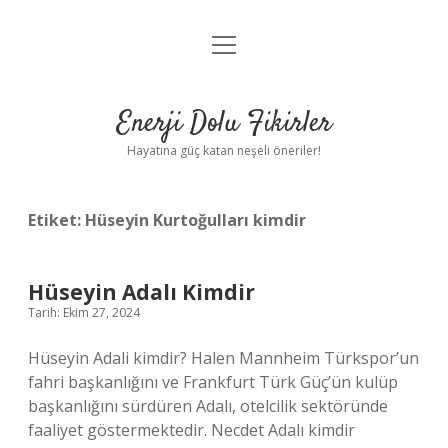
menüyü
Anasayfa
aç
Gizlilik Politikası
Enerji Dolu Fikirler
Yasal Uyarı
Hayatına güç katan neşeli öneriler!
Hakkımızda
Etiket:
Hüseyin Kurtoğulları kimdir
Hüseyin Adalı Kimdir
Tarih: Ekim 27, 2024
Hüseyin Adali kimdir? Halen Mannheim Türkspor’un
fahri başkanlığını ve Frankfurt Türk Güç’ün kulüp
başkanlığını sürdüren Adalı, otelcilik sektöründe
faaliyet göstermektedir. Necdet Adalı kimdir