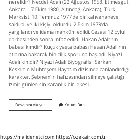
nerelidir? Necdet Adalı (22 Ağustos 1958, Etimesgut,
Ankara – 7 Ekim 1980, Altındağ, Ankara), Türk
Marksist. 10 Temmuz 1977’de bir kahvehaneye
saldırdı ve iki kişiyi öldürdü. 2 Ekim 1979’da
yargılandı ve idama mahkûm edildi. Cezası 12 Eylül
darbesinden sonra infaz edildi. Hakan Adalı’nın
babası kimdir? Küçük yaşta babası Hasan Adalı’nın
atlarına bakarak binicilik sporuna başladı. Niyazi
Adalı kimdir? Niyazi Adalı Biyografisi: Serkan
Keskin’in Muhteşem Hayatım dizisinde canlandırdığı
karakter. Şebnem’in hafızasından silmeye çalıştığı
İzmir günlerinin karanlık bir lekesi…
Hüseyin
Devamını okuyun
Yorum Bırak
Adalı
Kimdir
https://malidenetci.com
https://ozekair.com.tr