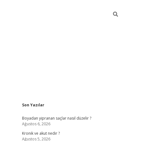
Sidebar
Son Yazılar
https://gra
Boyadan yipranan saçlar nasıl düzelir ?
Ağustos 6, 2026
Kronik ve akut nedir ?
Ağustos 5, 2026