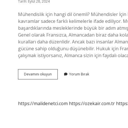
Tarih: Eylül 28, 2024
Mühendislik için hangi dil önemli? Mühendisler İçin 
kavramlar sadece farklı kelimelerle ifade ediliyor. M
başardıklarında mesleklerinde büyük bir adım atmış
Genel olarak Fransızca, Almancadan biraz daha kolay k
kuralları daha düzenlidir. Ancak bazı insanlar Alma
gücüne sahip olduğunu düşünebilir. Hukuk için Fra
çalışmak istiyorsanız, Almanca sizin için faydalı ol
Mühendislik
Devamını okuyun
Yorum Bırak
Için
Almanca
Mı
Fransızca
Mı
https://malidenetci.com
https://ozekair.com.tr
https