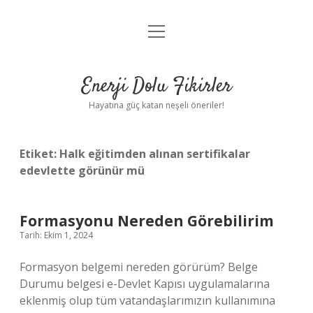
menüyü
Anasayfa
aç
Gizlilik Politikası
Enerji Dolu Fikirler
Yasal Uyarı
Hayatına güç katan neşeli öneriler!
Hakkımızda
Etiket:
Halk eğitimden alınan sertifikalar
edevlette görünür mü
Formasyonu Nereden Görebilirim
Tarih: Ekim 1, 2024
Formasyon belgemi nereden görürüm? Belge
Durumu belgesi e-Devlet Kapısı uygulamalarına
eklenmiş olup tüm vatandaşlarımızın kullanımına