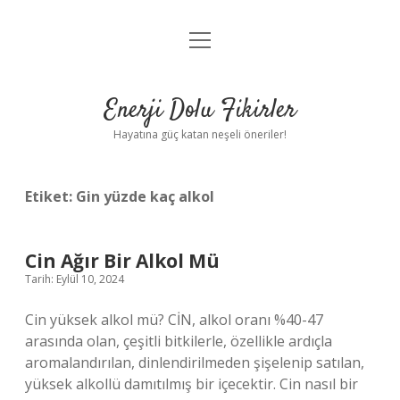
menüyü
Anasayfa
aç
Gizlilik Politikası
Enerji Dolu Fikirler
Yasal Uyarı
Hayatına güç katan neşeli öneriler!
Hakkımızda
Etiket:
Gin yüzde kaç alkol
Cin Ağır Bir Alkol Mü
Tarih: Eylül 10, 2024
Cin yüksek alkol mü? CİN, alkol oranı %40-47
arasında olan, çeşitli bitkilerle, özellikle ardıçla
aromalandırılan, dinlendirilmeden şişelenip satılan,
yüksek alkollü damıtılmış bir içecektir. Cin nasıl bir