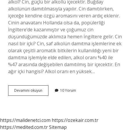
alkol? Cin, güçlü bir alkollü içecektir. Buğday
alkolünün damıtılmasıyla yapılır. Cin damıtılırken,
içeceğe kendine özgü aromasını veren ardıç eklenir.
Cinin anavatanı Hollanda olsa da, popülerliği
İngiltere’de kazanmıştır ve çoğumuz cin
düşündüğümüzde aklımıza hemen İngiltere gelir. Cin
nasıl bir içki? Cin, saf alkolün damıtma işlemlerine ek
olarak çeşitli aromatik bitkilerin kullanıldığı yeni bir
damıtma işlemiyle elde edilen, alkol oranı %40 ile
%47 arasında değişebilen damıtılmış bir içecektir. En
ağır içki hangisi? Alkol oranı en yüksek…
Cin
Devamını okuyun
10 Yorum
Ağır
Bir
Alkol
Mü
https://malidenetci.com
https://ozekair.com.tr
https://medited.com.tr
Sitemap