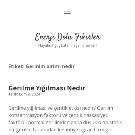
menüyü
Anasayfa
aç
Gizlilik Politikası
Enerji Dolu Fikirler
Yasal Uyarı
Hayatına güç katan neşeli öneriler!
Hakkımızda
Etiket:
Gerinim birimi nedir
Gerilme Yığılması Nedir
Tarih: Ekim 9, 2024
Gerilme yığılması ve çentik etkisi nedir? Gerilim
konsantrasyon faktörü ve çentik hassasiyet
faktörü, normal gerilimden daha düşük olan statik
bir gerilim tarafından kesintiye uğrar. Örneğin,