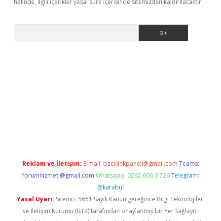
halinde, ilgili içerikler yasal süre içerisinde sitemizden kaldırılacaktır.
Arama
s://grandoperabet.net/
Reklam ve İletişim:
E-mail:
backlinkpaneli@gmail.com
Teams:
forumhizmeti@gmail.com
Whatsapp: 0262 606 0 726
Telegram:
@karabul
Yasal Uyarı:
Sitemiz, 5651 Sayılı Kanun gereğince Bilgi Teknolojileri
ve İletişim Kurumu (BTK) tarafından onaylanmış bir Yer Sağlayıcı