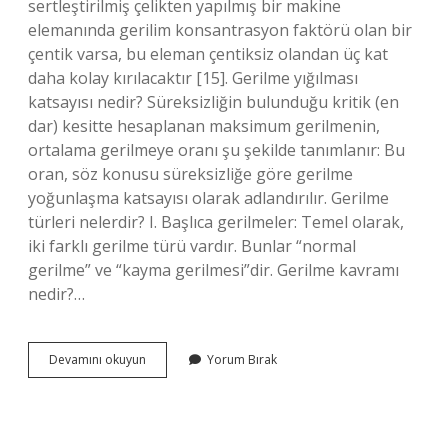
sertleştirilmiş çelikten yapılmış bir makine
elemanında gerilim konsantrasyon faktörü olan bir
çentik varsa, bu eleman çentiksiz olandan üç kat
daha kolay kırılacaktır [15]. Gerilme yığılması
katsayısı nedir? Süreksizliğin bulunduğu kritik (en
dar) kesitte hesaplanan maksimum gerilmenin,
ortalama gerilmeye oranı şu şekilde tanımlanır: Bu
oran, söz konusu süreksizliğe göre gerilme
yoğunlaşma katsayısı olarak adlandırılır. Gerilme
türleri nelerdir? I. Başlıca gerilmeler: Temel olarak,
iki farklı gerilme türü vardır. Bunlar “normal
gerilme” ve “kayma gerilmesi”dir. Gerilme kavramı
nedir?…
Gerilme
Devamını okuyun
Yorum Bırak
Yığılması
Nedir