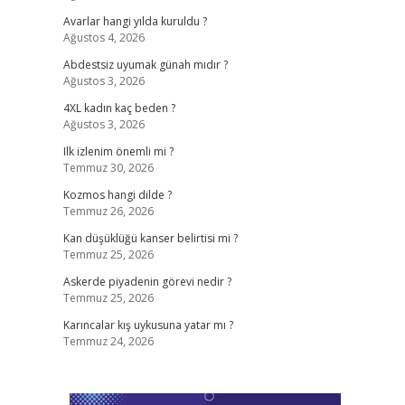
Avarlar hangi yılda kuruldu ?
Ağustos 4, 2026
Abdestsiz uyumak günah mıdır ?
Ağustos 3, 2026
4XL kadın kaç beden ?
Ağustos 3, 2026
Ilk izlenim önemli mi ?
Temmuz 30, 2026
Kozmos hangi dilde ?
Temmuz 26, 2026
Kan düşüklüğü kanser belirtisi mi ?
Temmuz 25, 2026
Askerde piyadenin görevi nedir ?
Temmuz 25, 2026
Karıncalar kış uykusuna yatar mı ?
Temmuz 24, 2026