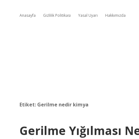
Anasayfa
Gizlilik Politikası
Yasal Uyarı
Hakkımızda
Etiket:
Gerilme nedir kimya
Gerilme Yığılması N