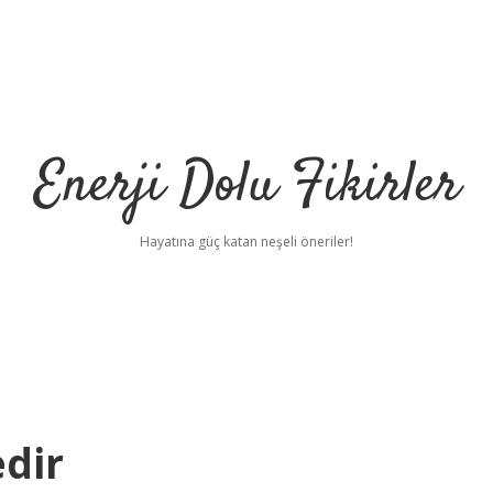
Enerji Dolu Fikirler
Hayatına güç katan neşeli öneriler!
edir