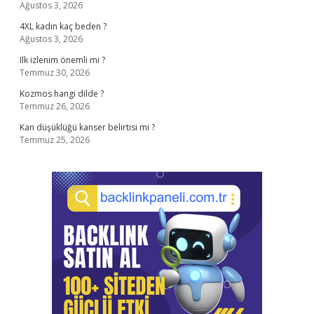
Ağustos 3, 2026
4XL kadın kaç beden ?
Ağustos 3, 2026
Ilk izlenim önemli mi ?
Temmuz 30, 2026
Kozmos hangi dilde ?
Temmuz 26, 2026
Kan düşüklüğü kanser belirtisi mi ?
Temmuz 25, 2026