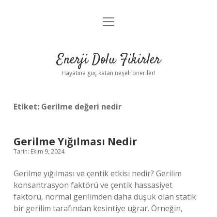
menüyü
Anasayfa
aç
Gizlilik Politikası
Enerji Dolu Fikirler
Yasal Uyarı
Hayatına güç katan neşeli öneriler!
Hakkımızda
Etiket:
Gerilme değeri nedir
Gerilme Yığılması Nedir
Tarih: Ekim 9, 2024
Gerilme yığılması ve çentik etkisi nedir? Gerilim
konsantrasyon faktörü ve çentik hassasiyet
faktörü, normal gerilimden daha düşük olan statik
bir gerilim tarafından kesintiye uğrar. Örneğin,