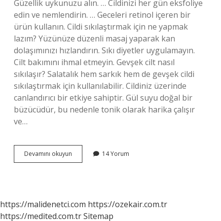
Güzellik uykunuzu alın. … Cildinizi her gün eksfoliye
edin ve nemlendirin. … Geceleri retinol içeren bir
ürün kullanın. Cildi sıkılaştırmak için ne yapmak
lazım? Yüzünüze düzenli masaj yaparak kan
dolaşımınızı hızlandırın. Sıkı diyetler uygulamayın.
Cilt bakımını ihmal etmeyin. Gevşek cilt nasıl
sıkılaşır? Salatalık hem sarkık hem de gevşek cildi
sıkılaştırmak için kullanılabilir. Cildiniz üzerinde
canlandırıcı bir etkiye sahiptir. Gül suyu doğal bir
büzücüdür, bu nedenle tonik olarak harika çalışır
ve…
Cilt
Devamını okuyun
14 Yorum
Neden
Sıkılığını
Kaybeder
https://malidenetci.com
https://ozekair.com.tr
https://medited.com.tr
Sitemap