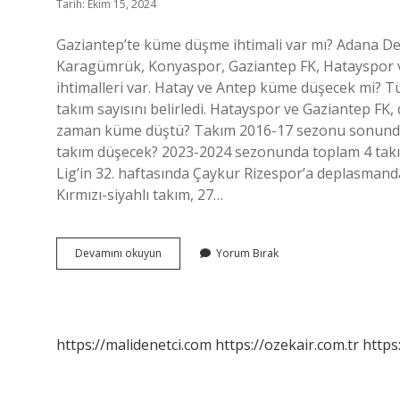
Tarih: Ekim 15, 2024
Gaziantep’te küme düşme ihtimali var mı? Adana D
Karagümrük, Konyaspor, Gaziantep FK, Hatayspor 
ihtimalleri var. Hatay ve Antep küme düşecek mi? 
takım sayısını belirledi. Hatayspor ve Gaziantep FK,
zaman küme düştü? Takım 2016-17 sezonu sonunda S
takım düşecek? 2023-2024 sezonunda toplam 4 takım
Lig’in 32. haftasında Çaykur Rizespor’a deplasmand
Kırmızı-siyahlı takım, 27…
Gaziantep
Devamını okuyun
Yorum Bırak
Küme
Düşecek
Mi
https://malidenetci.com
https://ozekair.com.tr
https