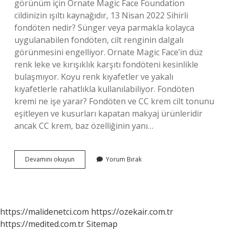
görünüm için Ornate Magic Face Foundation
cildinizin ışıltı kaynağıdır, 13 Nisan 2022 Sihirli
fondöten nedir? Sünger veya parmakla kolayca
uygulanabilen fondöten, cilt renginin dalgalı
görünmesini engelliyor. Ornate Magic Face’in düz
renk leke ve kırışıklık karşıtı fondöteni kesinlikle
bulaşmıyor. Koyu renk kıyafetler ve yakalı
kıyafetlerle rahatlıkla kullanılabiliyor. Fondöten
kremi ne işe yarar? Fondöten ve CC krem ​​cilt tonunu
eşitleyen ve kusurları kapatan makyaj ürünleridir
ancak CC krem, baz özelliğinin yanı…
Magic
Devamını okuyun
Yorum Bırak
Cover
Fondöten
Ne
Işe
Yarar
https://malidenetci.com
https://ozekair.com.tr
https://medited.com.tr
Sitemap