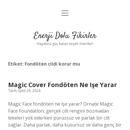
menüyü
Anasayfa
aç
Gizlilik Politikası
Enerji Dolu Fikirler
Yasal Uyarı
Hayatına güç katan neşeli öneriler!
Hakkımızda
Etiket:
Fondöten cildi korur mu
Magic Cover Fondöten Ne Işe Yarar
Tarih: Eylül 29, 2024
Magic Face fondöten ne işe yarar? Ornate Magic
Face Foundation, gerçek cilt rengini bozmadan
lekeleri yok ederken pürüzsüz ve parlak bir cilt
sağlar. Daha parlak, daha kusursuz ve daha genç bir