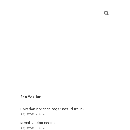
Sidebar
Son Yazılar
https://gran
Boyadan yipranan saçlar nasıl düzelir ?
Ağustos 6, 2026
Kronik ve akut nedir ?
Ağustos 5, 2026