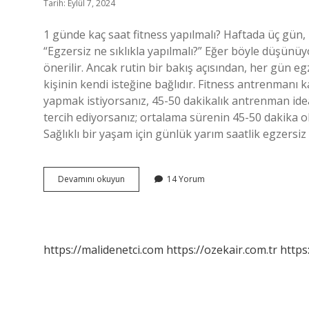
Tarih: Eylül 7, 2024
1 günde kaç saat fitness yapılmalı? Haftada üç gün,
“Egzersiz ne sıklıkla yapılmalı?” Eğer böyle düşünü
önerilir. Ancak rutin bir bakış açısından, her gün e
kişinin kendi isteğine bağlıdır. Fitness antrenmanı
yapmak istiyorsanız, 45-50 dakikalık antrenman ide
tercih ediyorsanız; ortalama sürenin 45-50 dakika 
Sağlıklı bir yaşam için günlük yarım saatlik egzersiz
Fitness
Devamını okuyun
14 Yorum
Günde
Kaç
Saat
Yapılmalı
https://malidenetci.com
https://ozekair.com.tr
https