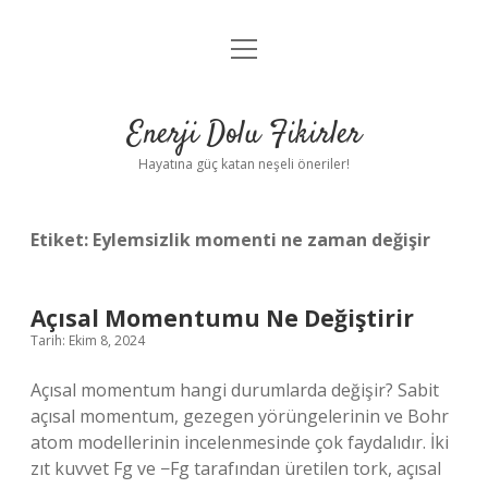
menüyü
Anasayfa
aç
Gizlilik Politikası
Enerji Dolu Fikirler
Yasal Uyarı
Hayatına güç katan neşeli öneriler!
Hakkımızda
Etiket:
Eylemsizlik momenti ne zaman değişir
Açısal Momentumu Ne Değiştirir
Tarih: Ekim 8, 2024
Açısal momentum hangi durumlarda değişir? Sabit
açısal momentum, gezegen yörüngelerinin ve Bohr
atom modellerinin incelenmesinde çok faydalıdır. İki
zıt kuvvet Fg ve −Fg tarafından üretilen tork, açısal