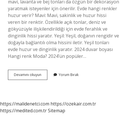
mavi, lavanta ve bej tonları da özgün bir dekorasyon
yaratmak isteyenler için önerilir. Evde hangi renkler
huzur verir? Mavi: Mavi, sakinlik ve huzur hissi
veren bir renktir. Özellikle açık tonlar, deniz ve
gökyüzüyle ilişkilendirildiği için evde ferahlık ve
dinginlik hissi yaratır. Yeşil: Yeşil, doğanın rengidir ve
doğayla bağlantılı olma hissini iletir. Yeşil tonları
evde huzur ve dinginlik yaratır. 2024 duvar boyası
Hangi renk Moda? 2024’ün popüler…
Ev
Devamını okuyun
Yorum Bırak
Için
En
Iyi
Renk
Hangisi
https://malidenetci.com
https://ozekair.com.tr
https://medited.com.tr
Sitemap