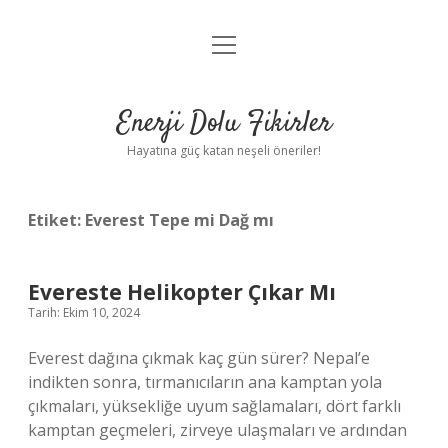
menüyü
Anasayfa
aç
Gizlilik Politikası
Enerji Dolu Fikirler
Yasal Uyarı
Hayatına güç katan neşeli öneriler!
Hakkımızda
Etiket:
Everest Tepe mi Dağ mı
Evereste Helikopter Çıkar Mı
Tarih: Ekim 10, 2024
Everest dağına çıkmak kaç gün sürer? Nepal’e
indikten sonra, tırmanıcıların ana kamptan yola
çıkmaları, yüksekliğe uyum sağlamaları, dört farklı
kamptan geçmeleri, zirveye ulaşmaları ve ardından