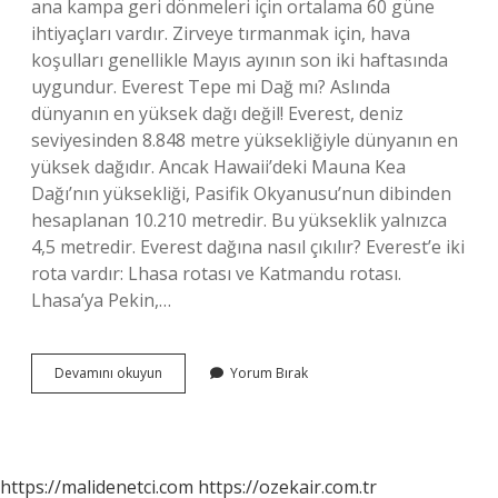
ana kampa geri dönmeleri için ortalama 60 güne
ihtiyaçları vardır. Zirveye tırmanmak için, hava
koşulları genellikle Mayıs ayının son iki haftasında
uygundur. Everest Tepe mi Dağ mı? Aslında
dünyanın en yüksek dağı değil! Everest, deniz
seviyesinden 8.848 metre yüksekliğiyle dünyanın en
yüksek dağıdır. Ancak Hawaii’deki Mauna Kea
Dağı’nın yüksekliği, Pasifik Okyanusu’nun dibinden
hesaplanan 10.210 metredir. Bu yükseklik yalnızca
4,5 metredir. Everest dağına nasıl çıkılır? Everest’e iki
rota vardır: Lhasa rotası ve Katmandu rotası.
Lhasa’ya Pekin,…
Evereste
Devamını okuyun
Yorum Bırak
Helikopter
Çıkar
Mı
https://malidenetci.com
https://ozekair.com.tr