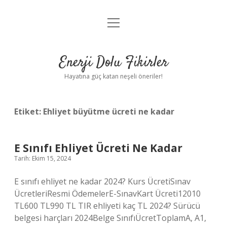
menüyü
Anasayfa
aç
Gizlilik Politikası
Enerji Dolu Fikirler
Yasal Uyarı
Hayatına güç katan neşeli öneriler!
Hakkımızda
Etiket:
Ehliyet büyütme ücreti ne kadar
E Sınıfı Ehliyet Ücreti Ne Kadar
Tarih: Ekim 15, 2024
E sınıfı ehliyet ne kadar 2024? Kurs ÜcretiSınav
ÜcretleriResmi ÖdemelerE-SınavKart Ücreti12010
TL600 TL990 TL TIR ehliyeti kaç TL 2024? Sürücü
belgesi harçları 2024Belge SınıfıÜcretToplamA, A1,