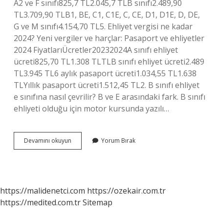
A2 ve F sınıfı825,7 TL2.045,7 TLB sınıfı2.489,90
TL3.709,90 TLB1, BE, C1, C1E, C, CE, D1, D1E, D, DE,
G ve M sınıfı4.154,70 TL5. Ehliyet vergisi ne kadar
2024? Yeni vergiler ve harçlar: Pasaport ve ehliyetler
2024 FiyatlarıÜcretler20232024A sınıfı ehliyet
ücreti825,70 TL1.308 TLTLB sınıfı ehliyet ücreti2.489
TL3.945 TL6 aylık pasaport ücreti1.034,55 TL1.638
TLYıllık pasaport ücreti1.512,45 TL2. B sınıfı ehliyet
e sınıfına nasıl çevrilir? B ve E arasındaki fark. B sınıfı
ehliyeti olduğu için motor kursunda yazılı…
E
Devamını okuyun
Yorum Bırak
Sınıfı
Ehliyet
Ücreti
Ne
Kadar
https://malidenetci.com
https://ozekair.com.tr
https://medited.com.tr
Sitemap