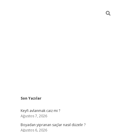
Sidebar
Son Yazılar
https://gran
Keyfi avlanmak caiz mi ?
Ağustos 7, 2026
Boyadan yipranan saçlar nasıl düzelir ?
Ağustos 6, 2026