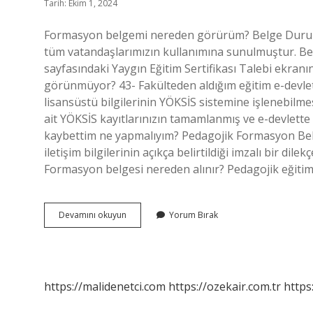
Tarih: Ekim 1, 2024
Formasyon belgemi nereden görürüm? Belge Durumu
tüm vatandaşlarımızın kullanımına sunulmuştur. Bel
sayfasındaki Yaygın Eğitim Sertifikası Talebi ekran
görünmüyor? 43- Fakülteden aldığım eğitim e-devle
lisansüstü bilgilerinin YÖKSİS sistemine işlenebilm
ait YÖKSİS kayıtlarınızın tamamlanmış ve e-devlet
kaybettim ne yapmalıyım? Pedagojik Formasyon Bel
iletişim bilgilerinin açıkça belirtildiği imzalı bir di
Formasyon belgesi nereden alınır? Pedagojik eğitim 
Formasyonu
Devamını okuyun
Yorum Bırak
Nereden
Görebilirim
https://malidenetci.com
https://ozekair.com.tr
https