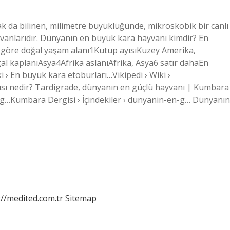
ak da bilinen, milimetre büyüklüğünde, mikroskobik bir canlı
vanlarıdır. Dünyanın en büyük kara hayvanı kimdir? En
ra göre doğal yaşam alanı1Kutup ayısıKuzey Amerika,
 kaplanıAsya4Afrika aslanıAfrika, Asya6 satır dahaEn
ki › En büyük kara etoburları…Vikipedi › Wiki ›
ısı nedir? Tardigrade, dünyanın en güçlü hayvanı | Kumbara
n-g…Kumbara Dergisi › İçindekiler › dunyanin-en-g… Dünyanın
://medited.com.tr
Sitemap