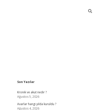
Sidebar
Son Yazılar
https://gra
Kronik ve akut nedir ?
Ağustos 5, 2026
Avarlar hangi yılda kuruldu ?
Ağustos 4, 2026