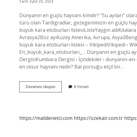
Tarih: Eylül 20, 2024
Dünyanın en güçlü hayvanı kimdir? “Su ayıları” olar
türü olan Tardigradlar, gezegenimizin en güçlü hay
büyük kara etoburları listesiListeYaygın adıKıtala
Avrasya2Boz ayıKuzey Amerika, Avrupa, Asya3Bengal
büyük kara etoburları listesi – VikipediVikipedi › Wi
En_büyük_kara_etoburları_. .. Dünyanın en güçlü ay
DergisiKumbara Dergisi › İçindekiler › dunyanin-e
en cesur hayvanı nedir? Bal porsuğu etçil bir…
Dünyanın
Devamını okuyun
8 Yorum
En
Güçlü
Kara
Hayvanı
Nedir
https://malidenetci.com
https://ozekair.com.tr
https