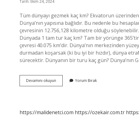
Tarih: Ekim 24, 2024
Tüm dünyayı gezmek kaç km? Ekvatorun üzerinden g
Dünya’nın yapısına bağlıdır. Bu nedenle bu hesapla
çevresinin 12.756,128 kilometre olduğu söylenebilir.
Dünyada 1 tam tur kaç km? Tam bir yörünge 365’tir
çevresi 40.075 km’dir. Dünya’nın merkezinden yüzeyi
durmadan koşarsak (ki bu iyi bir hızdır), dünya etr
sürecektir. Dünyanın bir turu kaç gün? Dünya’nın G
Dünya
Devamını okuyun
Yorum Bırak
Turu
Kaç
Km
https://malidenetci.com
https://ozekair.com.tr
https