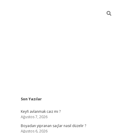
Sidebar
Son Yazılar
https://grand
Keyfi avlanmak caiz mi ?
Ağustos 7, 2026
Boyadan yipranan saçlar nasıl düzelir ?
Ağustos 6, 2026