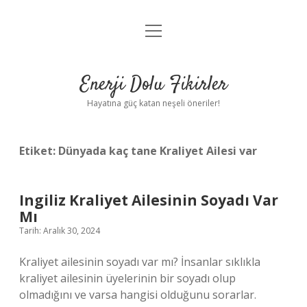
menüyü
Anasayfa
aç
Gizlilik Politikası
Enerji Dolu Fikirler
Yasal Uyarı
Hayatına güç katan neşeli öneriler!
Hakkımızda
Etiket:
Dünyada kaç tane Kraliyet Ailesi var
Ingiliz Kraliyet Ailesinin Soyadı Var
Mı
Tarih: Aralık 30, 2024
Kraliyet ailesinin soyadı var mı? İnsanlar sıklıkla
kraliyet ailesinin üyelerinin bir soyadı olup
olmadığını ve varsa hangisi olduğunu sorarlar.