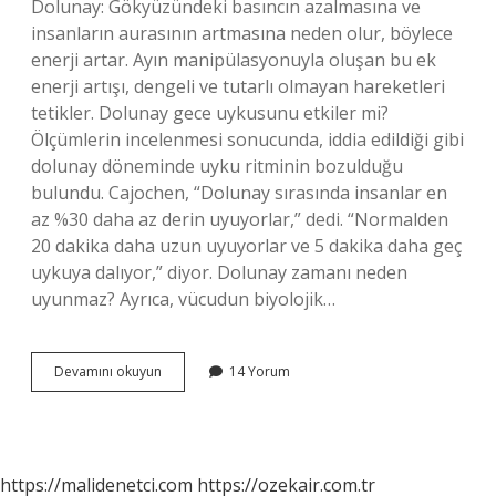
Dolunay: Gökyüzündeki basıncın azalmasına ve
insanların aurasının artmasına neden olur, böylece
enerji artar. Ayın manipülasyonuyla oluşan bu ek
enerji artışı, dengeli ve tutarlı olmayan hareketleri
tetikler. Dolunay gece uykusunu etkiler mi?
Ölçümlerin incelenmesi sonucunda, iddia edildiği gibi
dolunay döneminde uyku ritminin bozulduğu
bulundu. Cajochen, “Dolunay sırasında insanlar en
az %30 daha az derin uyuyorlar,” dedi. “Normalden
20 dakika daha uzun uyuyorlar ve 5 dakika daha geç
uykuya dalıyor,” diyor. Dolunay zamanı neden
uyunmaz? Ayrıca, vücudun biyolojik…
Gece
Devamını okuyun
14 Yorum
Dolunay
Olursa
Ne
Olur
https://malidenetci.com
https://ozekair.com.tr