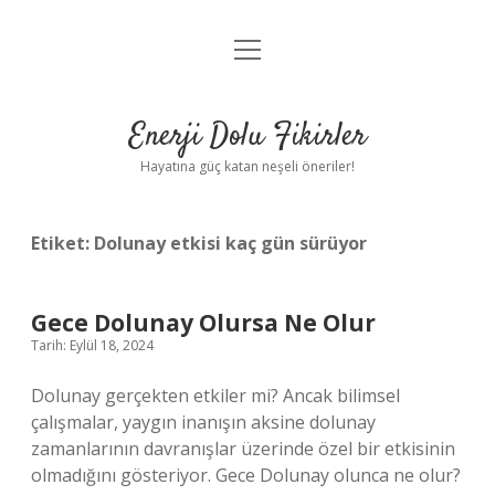
menüyü
Anasayfa
aç
Gizlilik Politikası
Enerji Dolu Fikirler
Yasal Uyarı
Hayatına güç katan neşeli öneriler!
Hakkımızda
Etiket:
Dolunay etkisi kaç gün sürüyor
Gece Dolunay Olursa Ne Olur
Tarih: Eylül 18, 2024
Dolunay gerçekten etkiler mi? Ancak bilimsel
çalışmalar, yaygın inanışın aksine dolunay
zamanlarının davranışlar üzerinde özel bir etkisinin
olmadığını gösteriyor. Gece Dolunay olunca ne olur?