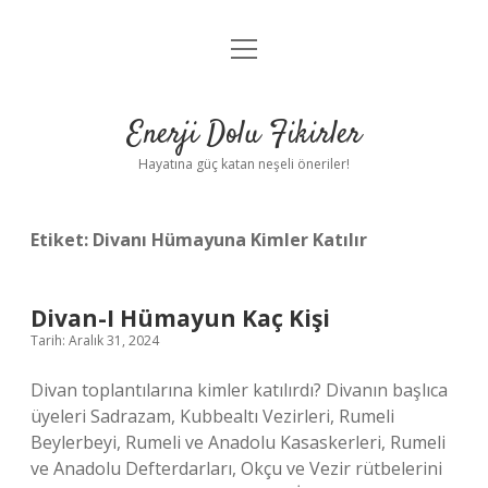
menüyü
Anasayfa
aç
Gizlilik Politikası
Enerji Dolu Fikirler
Yasal Uyarı
Hayatına güç katan neşeli öneriler!
Hakkımızda
Etiket:
Divanı Hümayuna Kimler Katılır
Divan-I Hümayun Kaç Kişi
Tarih: Aralık 31, 2024
Divan toplantılarına kimler katılırdı? Divanın başlıca
üyeleri Sadrazam, Kubbealtı Vezirleri, Rumeli
Beylerbeyi, Rumeli ve Anadolu Kasaskerleri, Rumeli
ve Anadolu Defterdarları, Okçu ve Vezir rütbelerini