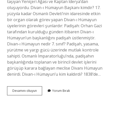
taşıyan Yeniçeri Ağası ve Kaptan İderya’dan
oluşuyordu. Divan-ı Hümayun Başkanı kimdir? 17.
yüzyıla kadar Osmanlı Devleti’nin idaresinde etkin
bir organ olarak görev yapan Divan-ı Hümayun
üyelerinin görevleri şunlardır: Padişah: Orhan Gazi
tarafından kurulduğu günden itibaren Divan-ı
Hümayun’un başkanlığını padişah üstlenmiştir.
Divan-ı Hümayun nedir 7. sınıf? Padişah, yasama,
yürütme ve yargı gücü üzerinde mutlak kontrole
sahipti. Osmanlı İmparatorluğu’nda, padişahın
başkanlığında toplanan ve birincil devlet işlerini
görüşüp karara bağlayan meclise Divanı Hümayun
denirdi. Divan-ı Hümayun’u kim kaldırdı? 1838’de…
Divan-
Devamını okuyun
Yorum Bırak
I
Hümayun
Kaç
Kişi