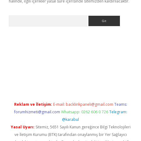
halinde, ilgili içerikler yasal süre içerisinde sitemizden kaldırılacaktır.
Arama
s://grandoperabet.net/
Reklam ve İletişim:
E-mail:
backlinkpaneli@gmail.com
Teams:
forumhizmeti@gmail.com
Whatsapp: 0262 606 0 726
Telegram:
@karabul
Yasal Uyarı:
Sitemiz, 5651 Sayılı Kanun gereğince Bilgi Teknolojileri
ve İletişim Kurumu (BTK) tarafından onaylanmış bir Yer Sağlayıcı