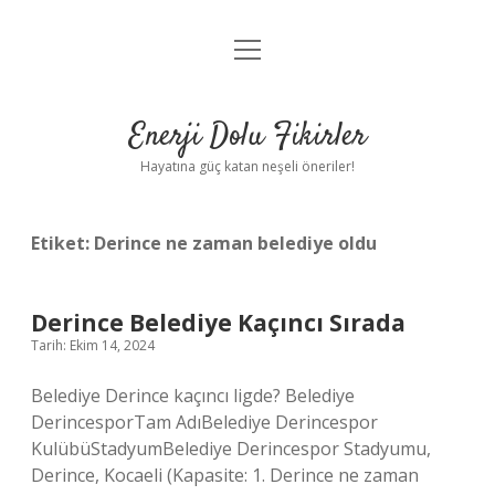
menüyü
Anasayfa
aç
Gizlilik Politikası
Enerji Dolu Fikirler
Yasal Uyarı
Hayatına güç katan neşeli öneriler!
Hakkımızda
Etiket:
Derince ne zaman belediye oldu
Derince Belediye Kaçıncı Sırada
Tarih: Ekim 14, 2024
Belediye Derince kaçıncı ligde? Belediye
DerincesporTam AdıBelediye Derincespor
KulübüStadyumBelediye Derincespor Stadyumu,
Derince, Kocaeli (Kapasite: 1. Derince ne zaman