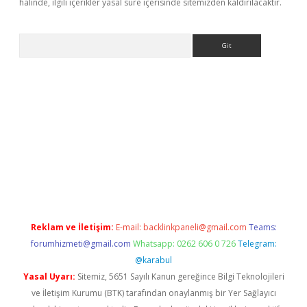
halinde, ilgili içerikler yasal süre içerisinde sitemizden kaldırılacaktır.
Arama
ps://grandoperabet.net/
Reklam ve İletişim:
E-mail:
backlinkpaneli@gmail.com
Teams:
forumhizmeti@gmail.com
Whatsapp: 0262 606 0 726
Telegram:
@karabul
Yasal Uyarı:
Sitemiz, 5651 Sayılı Kanun gereğince Bilgi Teknolojileri
ve İletişim Kurumu (BTK) tarafından onaylanmış bir Yer Sağlayıcı