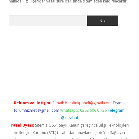
halinde, ilgili içerikler yasal süre içerisinde sitemizden kaldırılacaktır.
Arama
ps://grandoperabet.net/
Reklam ve İletişim:
E-mail:
backlinkpaneli@gmail.com
Teams:
forumhizmeti@gmail.com
Whatsapp: 0262 606 0 726
Telegram:
@karabul
Yasal Uyarı:
Sitemiz, 5651 Sayılı Kanun gereğince Bilgi Teknolojileri
ve İletişim Kurumu (BTK) tarafından onaylanmış bir Yer Sağlayıcı