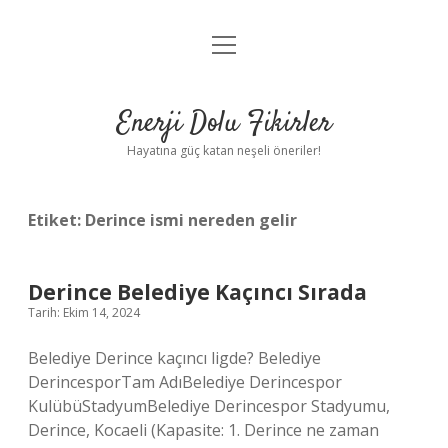
menüyü
Anasayfa
aç
Gizlilik Politikası
Enerji Dolu Fikirler
Yasal Uyarı
Hayatına güç katan neşeli öneriler!
Hakkımızda
Etiket:
Derince ismi nereden gelir
Derince Belediye Kaçıncı Sırada
Tarih: Ekim 14, 2024
Belediye Derince kaçıncı ligde? Belediye
DerincesporTam AdıBelediye Derincespor
KulübüStadyumBelediye Derincespor Stadyumu,
Derince, Kocaeli (Kapasite: 1. Derince ne zaman