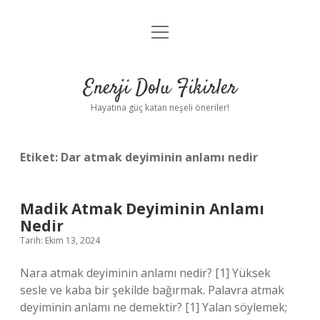
menüyü
Anasayfa
aç
Gizlilik Politikası
Enerji Dolu Fikirler
Yasal Uyarı
Hayatına güç katan neşeli öneriler!
Hakkımızda
Etiket:
Dar atmak deyiminin anlamı nedir
Madik Atmak Deyiminin Anlamı
Nedir
Tarih: Ekim 13, 2024
Nara atmak deyiminin anlamı nedir? [1] Yüksek
sesle ve kaba bir şekilde bağırmak. Palavra atmak
deyiminin anlamı ne demektir? [1] Yalan söylemek;