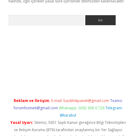
halinde, ilgili içerikler yasal süre içerisinde sitemizden kaldırılacaktır.
Arama
ps://grandoperabet.net/
Reklam ve İletişim:
E-mail:
backlinkpaneli@gmail.com
Teams:
forumhizmeti@gmail.com
Whatsapp: 0262 606 0 726
Telegram:
@karabul
Yasal Uyarı:
Sitemiz, 5651 Sayılı Kanun gereğince Bilgi Teknolojileri
ve İletişim Kurumu (BTK) tarafından onaylanmış bir Yer Sağlayıcı