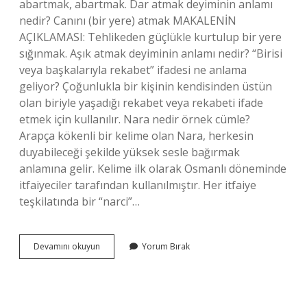
abartmak, abartmak. Dar atmak deyiminin anlamı
nedir? Canını (bir yere) atmak MAKALENİN
AÇIKLAMASI: Tehlikeden güçlükle kurtulup bir yere
sığınmak. Aşık atmak deyiminin anlamı nedir? “Birisi
veya başkalarıyla rekabet” ifadesi ne anlama
geliyor? Çoğunlukla bir kişinin kendisinden üstün
olan biriyle yaşadığı rekabet veya rekabeti ifade
etmek için kullanılır. Nara nedir örnek cümle?
Arapça kökenli bir kelime olan Nara, herkesin
duyabileceği şekilde yüksek sesle bağırmak
anlamına gelir. Kelime ilk olarak Osmanlı döneminde
itfaiyeciler tarafından kullanılmıştır. Her itfaiye
teşkilatında bir “narci”…
Madik
Devamını okuyun
Yorum Bırak
Atmak
Deyiminin
Anlamı
Nedir