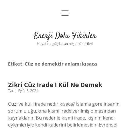
menüyü
Anasayfa
aç
Gizlilik Politikası
Enerji Dolu Fikirler
Yasal Uyarı
Hayatına güç katan neşeli öneriler!
Hakkımızda
Etiket:
Cüz ne demektir anlamı kısaca
Zikri Cüz Irade I Kül Ne Demek
Tarih: Eylül 8, 2024
Cüzi ve külli irade nedir kısaca? İslam’a göre insanın
sorumluluğu, ona kısmi irade verilmiş olmasından
kaynaklanır. Bu nedenle kısmi irade, kişinin kendi
eylemleriyle kendi kaderini belirlemesidir. Evrensel