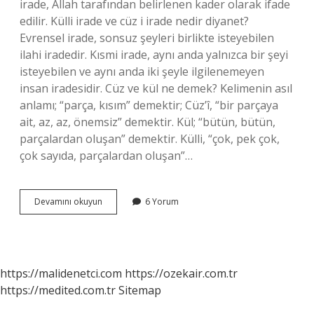
irade, Allah tarafından belirlenen kader olarak ifade
edilir. Külli irade ve cüz i irade nedir diyanet?
Evrensel irade, sonsuz şeyleri birlikte isteyebilen
ilahi iradedir. Kısmi irade, aynı anda yalnızca bir şeyi
isteyebilen ve aynı anda iki şeyle ilgilenemeyen
insan iradesidir. Cüz ve kül ne demek? Kelimenin asıl
anlamı; “parça, kısım” demektir; Cüz’î, “bir parçaya
ait, az, az, önemsiz” demektir. Kül; “bütün, bütün,
parçalardan oluşan” demektir. Külli, “çok, pek çok,
çok sayıda, parçalardan oluşan”…
Zikri
Devamını okuyun
6 Yorum
Cüz
Irade
I
Kül
Ne
https://malidenetci.com
https://ozekair.com.tr
Demek
https://medited.com.tr
Sitemap