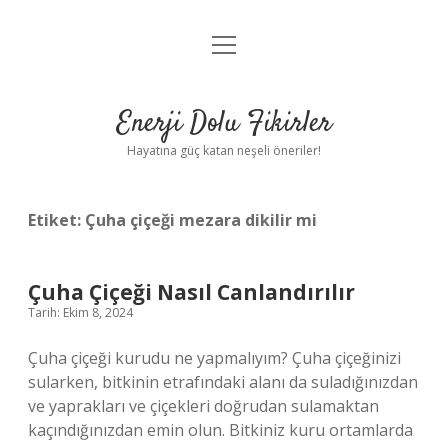
menüyü
Anasayfa
aç
Gizlilik Politikası
Enerji Dolu Fikirler
Yasal Uyarı
Hayatına güç katan neşeli öneriler!
Hakkımızda
Etiket:
Çuha çiçeği mezara dikilir mi
Çuha Çiçeği Nasıl Canlandırılır
Tarih: Ekim 8, 2024
Çuha çiçeği kurudu ne yapmalıyım? Çuha çiçeğinizi
sularken, bitkinin etrafındaki alanı da suladığınızdan
ve yaprakları ve çiçekleri doğrudan sulamaktan
kaçındığınızdan emin olun. Bitkiniz kuru ortamlarda