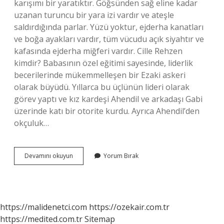
karışımı bir yaratıktır. Göğsünden sağ eline kadar
uzanan turuncu bir yara izi vardır ve ateşle
saldırdığında parlar. Yüzü yoktur, ejderha kanatları
ve boğa ayakları vardır, tüm vücudu açık siyahtır ve
kafasında ejderha miğferi vardır. Cille Rehzen
kimdir? Babasının özel eğitimi sayesinde, liderlik
becerilerinde mükemmelleşen bir Ezaki askeri
olarak büyüdü. Yıllarca bu üçlünün lideri olarak
görev yaptı ve kız kardeşi Ahendil ve arkadaşı Gabi
üzerinde katı bir otorite kurdu. Ayrıca Ahendil’den
okçuluk…
Akuran
Devamını okuyun
Yorum Bırak
Kimin
Cillesi
https://malidenetci.com
https://ozekair.com.tr
https://medited.com.tr
Sitemap