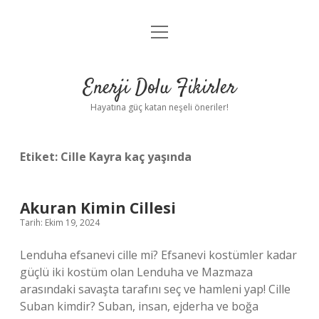
menüyü
Anasayfa
aç
Gizlilik Politikası
Enerji Dolu Fikirler
Yasal Uyarı
Hayatına güç katan neşeli öneriler!
Hakkımızda
Etiket:
Cille Kayra kaç yaşında
Akuran Kimin Cillesi
Tarih: Ekim 19, 2024
Lenduha efsanevi cille mi? Efsanevi kostümler kadar
güçlü iki kostüm olan Lenduha ve Mazmaza
arasındaki savaşta tarafını seç ve hamleni yap! Cille
Suban kimdir? Suban, insan, ejderha ve boğa