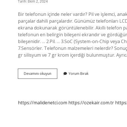
Tarih: Ekim 2, 2024
Bir telefonun içinde neler vardır? Pil ve işlemci, ana
parçalar dahili parçalardır. Günümüz telefonları LC
ekrana dokunarak görüntülenebilir. Akıllı telefon par
telefonun en belirgin bileşeni ekrandır ve gördüğünü
bileşenidir. … 2.Pil. … 3.SoC (System-on-Chip veya 
7.Sensörler. Telefonun malzemeleri nelerdir? Sonuç
gr silisyum ve 7 gr krom içerdiği bulunmuştur. Ayrı
Akıllı
Devamını okuyun
Yorum Bırak
Telefonlar
Içinde
Ne
Var
https://malidenetci.com
https://ozekair.com.tr
https