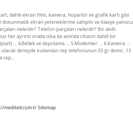
kart, dahili ekran filmi, kamera, hoparlör ve grafik kartı gibi
D dokunmatik ekran yeteneklerine sahiptir ve klavye yalnızc
çaları nelerdir? Telefon parçaları nelerdir? Bir akıllı
z her ayrıntı orada olsa da aslında cihazın dahili bir
Chipset) … 4.Bellek ve depolama. … 5.Modemler. … 6.Kamera. …
 olarak deneyde kullanılan cep telefonunun 33 gr demir, 13
ca cep…
://medited.com.tr
Sitemap