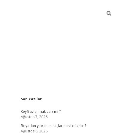
Sidebar
Son Yazılar
https://gran
Keyfi avlanmak caiz mi ?
Ağustos 7, 2026
Boyadan yipranan saçlar nasıl düzelir ?
Ağustos 6, 2026