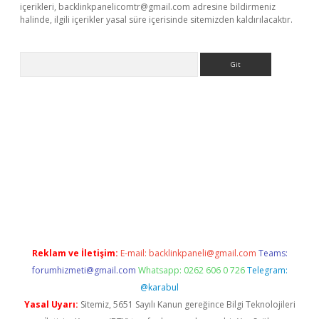
içerikleri,
backlinkpanelicomtr@gmail.com
adresine bildirmeniz
halinde, ilgili içerikler yasal süre içerisinde sitemizden kaldırılacaktır.
Arama
tps://grandoperabet.net/
Reklam ve İletişim:
E-mail:
backlinkpaneli@gmail.com
Teams:
forumhizmeti@gmail.com
Whatsapp: 0262 606 0 726
Telegram:
@karabul
Yasal Uyarı:
Sitemiz, 5651 Sayılı Kanun gereğince Bilgi Teknolojileri