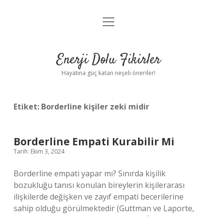
menüyü
Anasayfa
aç
Gizlilik Politikası
Enerji Dolu Fikirler
Yasal Uyarı
Hayatına güç katan neşeli öneriler!
Hakkımızda
Etiket:
Borderline kişiler zeki midir
Borderline Empati Kurabilir Mi
Tarih: Ekim 3, 2024
Borderline empati yapar mı? Sınırda kişilik
bozukluğu tanısı konulan bireylerin kişilerarası
ilişkilerde değişken ve zayıf empati becerilerine
sahip olduğu görülmektedir (Guttman ve Laporte,