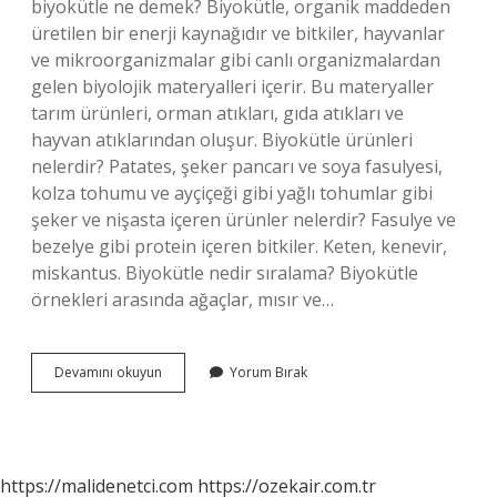
biyokütle ne demek? Biyokütle, organik maddeden
üretilen bir enerji kaynağıdır ve bitkiler, hayvanlar
ve mikroorganizmalar gibi canlı organizmalardan
gelen biyolojik materyalleri içerir. Bu materyaller
tarım ürünleri, orman atıkları, gıda atıkları ve
hayvan atıklarından oluşur. Biyokütle ürünleri
nelerdir? Patates, şeker pancarı ve soya fasulyesi,
kolza tohumu ve ayçiçeği gibi yağlı tohumlar gibi
şeker ve nişasta içeren ürünler nelerdir? Fasulye ve
bezelye gibi protein içeren bitkiler. Keten, kenevir,
miskantus. Biyokütle nedir sıralama? Biyokütle
örnekleri arasında ağaçlar, mısır ve…
Biyokütle
Devamını okuyun
Yorum Bırak
Çeşitleri
Nelerdir
https://malidenetci.com
https://ozekair.com.tr