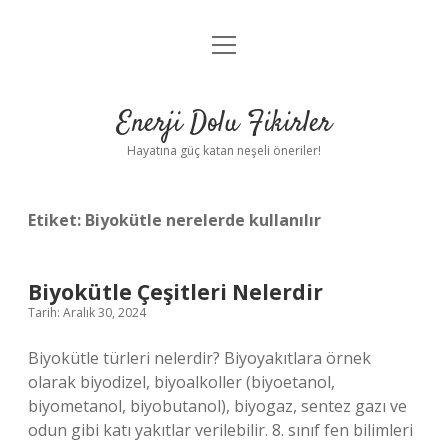
menüyü
Anasayfa
aç
Gizlilik Politikası
Enerji Dolu Fikirler
Yasal Uyarı
Hayatına güç katan neşeli öneriler!
Hakkımızda
Etiket:
Biyokütle nerelerde kullanılır
Biyokütle Çeşitleri Nelerdir
Tarih: Aralık 30, 2024
Biyokütle türleri nelerdir? Biyoyakıtlara örnek
olarak biyodizel, biyoalkoller (biyoetanol,
biyometanol, biyobutanol), biyogaz, sentez gazı ve
odun gibi katı yakıtlar verilebilir. 8. sınıf fen bilimleri