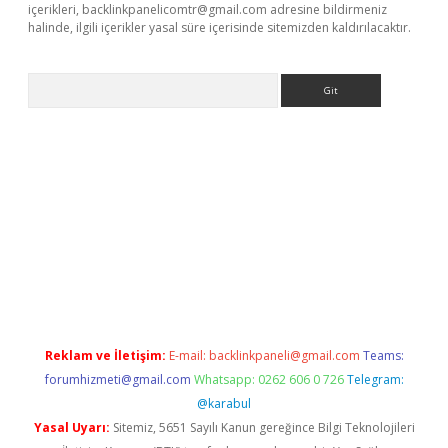
içerikleri,
backlinkpanelicomtr@gmail.com
adresine bildirmeniz
halinde, ilgili içerikler yasal süre içerisinde sitemizden kaldırılacaktır.
Arama
ps://grandoperabet.net/
Reklam ve İletişim:
E-mail:
backlinkpaneli@gmail.com
Teams:
forumhizmeti@gmail.com
Whatsapp: 0262 606 0 726
Telegram:
@karabul
Yasal Uyarı:
Sitemiz, 5651 Sayılı Kanun gereğince Bilgi Teknolojileri