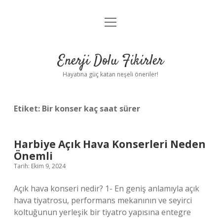
menüyü
Anasayfa
aç
Gizlilik Politikası
Enerji Dolu Fikirler
Yasal Uyarı
Hayatına güç katan neşeli öneriler!
Hakkımızda
Etiket:
Bir konser kaç saat sürer
Harbiye Açık Hava Konserleri Neden
Önemli
Tarih: Ekim 9, 2024
Açık hava konseri nedir? 1- En geniş anlamıyla açık
hava tiyatrosu, performans mekanının ve seyirci
koltuğunun yerleşik bir tiyatro yapısına entegre