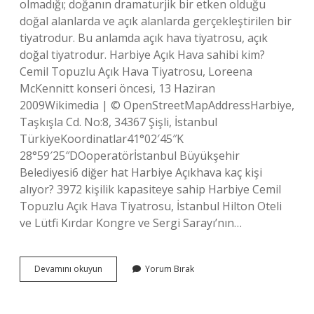
olmadığı; doğanın dramaturjik bir etken olduğu
doğal alanlarda ve açık alanlarda gerçekleştirilen bir
tiyatrodur. Bu anlamda açık hava tiyatrosu, açık
doğal tiyatrodur. Harbiye Açık Hava sahibi kim?
Cemil Topuzlu Açık Hava Tiyatrosu, Loreena
McKennitt konseri öncesi, 13 Haziran
2009Wikimedia | © OpenStreetMapAddressHarbiye,
Taşkışla Cd. No:8, 34367 Şişli, İstanbul
TürkiyeKoordinatlar41°02′45″K
28°59′25″DOoperatörİstanbul Büyükşehir
Belediyesi6 diğer hat Harbiye Açıkhava kaç kişi
alıyor? 3972 kişilik kapasiteye sahip Harbiye Cemil
Topuzlu Açık Hava Tiyatrosu, İstanbul Hilton Oteli
ve Lütfi Kırdar Kongre ve Sergi Sarayı’nın…
Harbiye
Devamını okuyun
Yorum Bırak
Açık
Hava
Konserleri