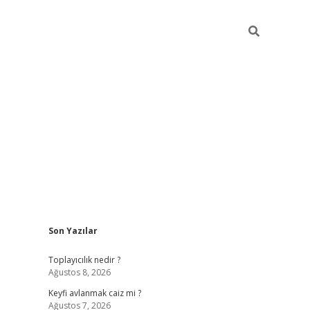
Sidebar
Son Yazılar
https://gran
Toplayıcılık nedir ?
Ağustos 8, 2026
Keyfi avlanmak caiz mi ?
Ağustos 7, 2026