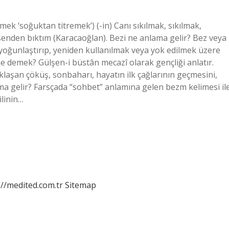
ek ‘soğuktan titremek’) (-in) Canı sıkılmak, sıkılmak,
enden bıktım (Karacaoğlan). Bezi ne anlama gelir? Bez veya
p, yoğunlaştırıp, yeniden kullanılmak veya yok edilmek üzere
ne demek? Gülşen-i büstân mecazî olarak gençliği anlatır.
laşan çöküş, sonbaharı, hayatın ilk çağlarının geçmesini,
nlama gelir? Farsçada “sohbet” anlamına gelen bezm kelimesi il
ilinin…
://medited.com.tr
Sitemap