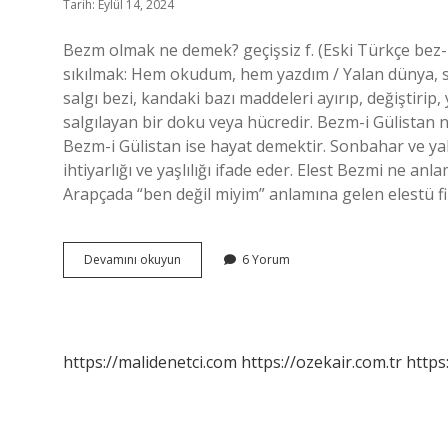
Tarih: Eylül 14, 2024
Bezm olmak ne demek? geçişsiz f. (Eski Türkçe bez-m
sıkılmak: Hem okudum, hem yazdım / Yalan dünya, s
salgı bezi, kandaki bazı maddeleri ayırıp, değiştiri
salgılayan bir doku veya hücredir. Bezm-i Gülistan 
Bezm-i Gülistan ise hayat demektir. Sonbahar ve yak
ihtiyarlığı ve yaşlılığı ifade eder. Elest Bezmi ne a
Arapçada “ben değil miyim” anlamına gelen elestü fi
Bezm
Devamını okuyun
6 Yorum
Ne
Anlama
Gelir
https://malidenetci.com
https://ozekair.com.tr
https