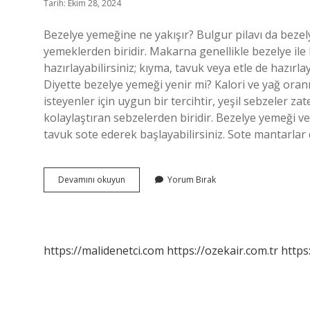
Tarih: Ekim 28, 2024
Bezelye yemeğine ne yakışır? Bulgur pilavı da bezel
yemeklerden biridir. Makarna genellikle bezelye ile b
hazırlayabilirsiniz; kıyma, tavuk veya etle de hazırla
Diyette bezelye yemeği yenir mi? Kalori ve yağ ora
isteyenler için uygun bir tercihtir, yeşil sebzeler 
kolaylaştıran sebzelerden biridir. Bezelye yemeği ve 
tavuk sote ederek başlayabilirsiniz. Sote mantarlar 
Diyette
Devamını okuyun
Yorum Bırak
Bezelyenin
Yanına
Ne
Gider
https://malidenetci.com
https://ozekair.com.tr
https