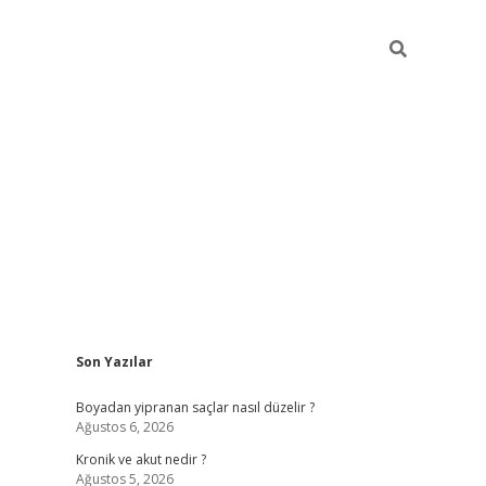
Sidebar
Son Yazılar
https://grand
Boyadan yipranan saçlar nasıl düzelir ?
Ağustos 6, 2026
Kronik ve akut nedir ?
Ağustos 5, 2026